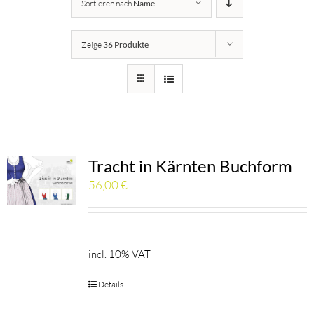
Sortieren nach
Name
Details
Zeige
36 Produkte
Kärntner Bildungswerk
Idee
Buch
Tracht in Kärnten Buchform
56,00
€
Kontakt
Warenkorb
incl. 10% VAT
Details