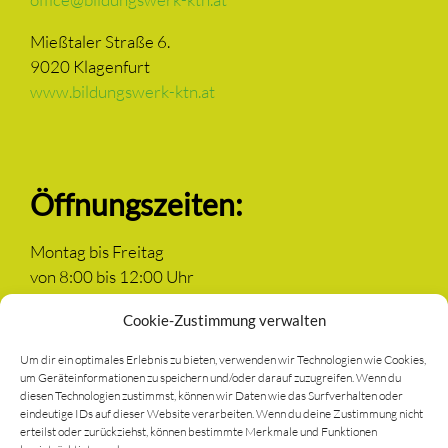
Mießtaler Straße 6.
9020 Klagenfurt
www.bildungswerk-ktn.at
Öffnungszeiten:
Montag bis Freitag
von 8:00 bis 12:00 Uhr
Cookie-Zustimmung verwalten
Um dir ein optimales Erlebnis zu bieten, verwenden wir Technologien wie Cookies,
um Geräteinformationen zu speichern und/oder darauf zuzugreifen. Wenn du
Newsletter anmelden
diesen Technologien zustimmst, können wir Daten wie das Surfverhalten oder
eindeutige IDs auf dieser Website verarbeiten. Wenn du deine Zustimmung nicht
erteilst oder zurückziehst, können bestimmte Merkmale und Funktionen