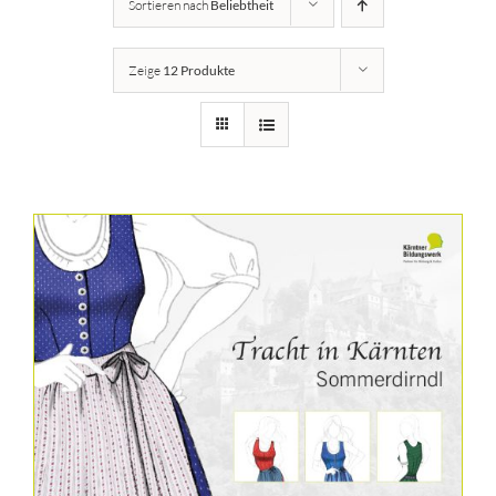
Sortieren nach
Beliebtheit
Details
Zeige
12 Produkte
Kärntner Bildungswerk
Idee
Buch
Kontakt
Warenkorb