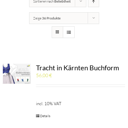
Sortieren nach
Beliebtheit
Details
Zeige
36 Produkte
Kärntner Bildungswerk
Idee
Buch
Tracht in Kärnten Buchform
56,00
€
Kontakt
Warenkorb
incl. 10% VAT
Details