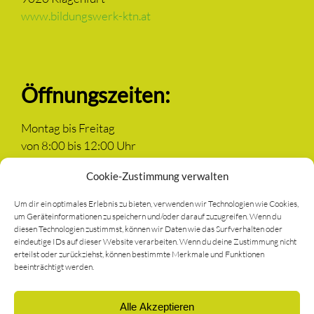
www.bildungswerk-ktn.at
Öffnungszeiten:
Montag bis Freitag
von 8:00 bis 12:00 Uhr
Cookie-Zustimmung verwalten
Um dir ein optimales Erlebnis zu bieten, verwenden wir Technologien wie Cookies,
um Geräteinformationen zu speichern und/oder darauf zuzugreifen. Wenn du
Newsletter anmelden
diesen Technologien zustimmst, können wir Daten wie das Surfverhalten oder
eindeutige IDs auf dieser Website verarbeiten. Wenn du deine Zustimmung nicht
erteilst oder zurückziehst, können bestimmte Merkmale und Funktionen
Mitglied werden
beeinträchtigt werden.
Alle Akzeptieren