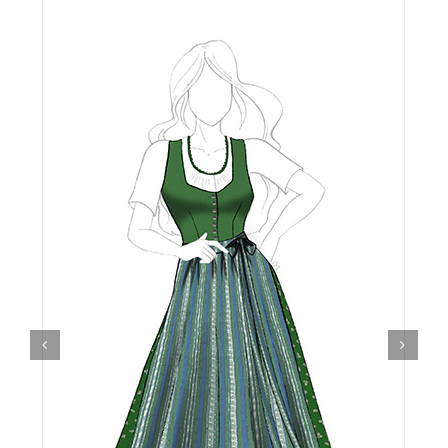
Details
Kärntner Bildungswerk
Idee
Buch
Kontakt
Warenkorb