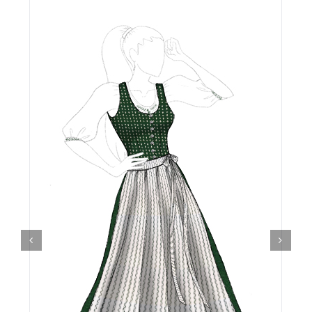
Details
Kärntner Bildungswerk
Idee
Buch
Kontakt
Warenkorb