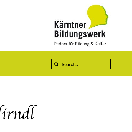
Suche
nach:
irndl