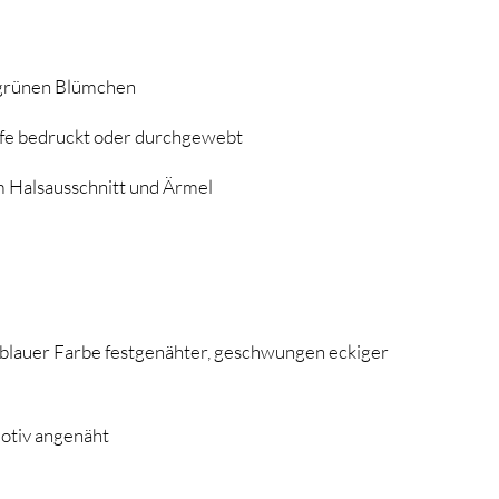
n grünen Blümchen
ffe bedruckt oder durchgewebt
m Halsausschnitt und Ärmel
n blauer Farbe festgenähter, geschwungen eckiger
otiv angenäht