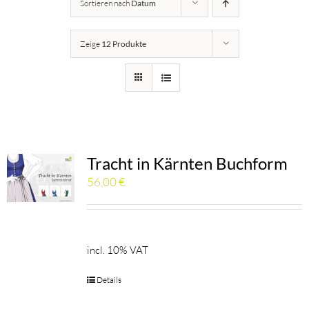
Sortieren nach
Datum
Details
Zeige
12 Produkte
Kärntner Bildungswerk
Idee
Buch
Tracht in Kärnten Buchform
56,00
€
Kontakt
Warenkorb
incl. 10% VAT
Details