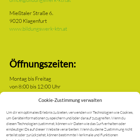
Mießtaler Straße 6.
9020 Klagenfurt
www.bildungswerk-ktn.at
Öffnungszeiten:
Montag bis Freitag
von 8:00 bis 12:00 Uhr
Cookie-Zustimmung verwalten
Um dir ein optimales Erlebnis zu bieten, verwenden wir Technologien wie Cookies,
um Geräteinformationen zu speichern und/oder darauf zuzugreifen. Wenn du
Newsletter anmelden
diesen Technologien zustimmst, können wir Daten wie das Surfverhalten oder
eindeutige IDs auf dieser Website verarbeiten. Wenn du deine Zustimmung nicht
erteilst oder zurückziehst, können bestimmte Merkmale und Funktionen