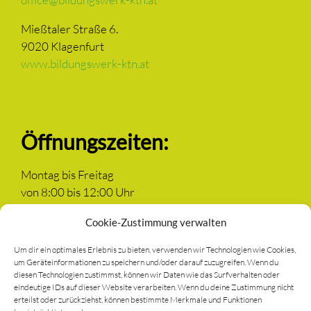
Mießtaler Straße 6.
9020 Klagenfurt
www.bildungswerk-ktn.at
Öffnungszeiten:
Montag bis Freitag
von 8:00 bis 12:00 Uhr
Cookie-Zustimmung verwalten
Um dir ein optimales Erlebnis zu bieten, verwenden wir Technologien wie Cookies,
um Geräteinformationen zu speichern und/oder darauf zuzugreifen. Wenn du
Newsletter anmelden
diesen Technologien zustimmst, können wir Daten wie das Surfverhalten oder
eindeutige IDs auf dieser Website verarbeiten. Wenn du deine Zustimmung nicht
erteilst oder zurückziehst, können bestimmte Merkmale und Funktionen