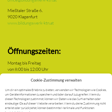
Mießtaler Straße 6.
9020 Klagenfurt
www.bildungswerk-ktn.at
Öffnungszeiten:
Montag bis Freitag
von 8:00 bis 12:00 Uhr
Cookie-Zustimmung verwalten
Um dir ein optimales Erlebnis zu bieten, verwenden wir Technologien wie Cookies,
um Geräteinformationen zu speichern und/oder darauf zuzugreifen. Wenn du
Newsletter anmelden
diesen Technologien zustimmst, können wir Daten wie das Surfverhalten oder
eindeutige IDs auf dieser Website verarbeiten. Wenn du deine Zustimmung nicht
erteilst oder zurückziehst, können bestimmte Merkmale und Funktionen