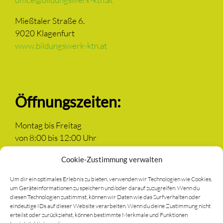
Mießtaler Straße 6.
9020 Klagenfurt
www.bildungswerk-ktn.at
Öffnungszeiten:
Montag bis Freitag
von 8:00 bis 12:00 Uhr
Cookie-Zustimmung verwalten
Um dir ein optimales Erlebnis zu bieten, verwenden wir Technologien wie Cookies,
um Geräteinformationen zu speichern und/oder darauf zuzugreifen. Wenn du
Newsletter anmelden
diesen Technologien zustimmst, können wir Daten wie das Surfverhalten oder
eindeutige IDs auf dieser Website verarbeiten. Wenn du deine Zustimmung nicht
erteilst oder zurückziehst, können bestimmte Merkmale und Funktionen